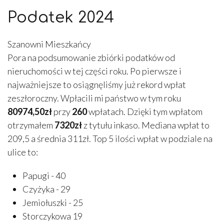
Podatek 2024
Szanowni Mieszkańcy
Pora na podsumowanie zbiórki podatków od
nieruchomości w tej części roku. Po pierwsze i
najważniejsze to osiągnęliśmy już rekord wpłat
zeszłoroczny. Wpłacili mi państwo w tym roku
80974,50zł
przy
260
wpłatach. Dzięki tym wpłatom
otrzymałem
7320zł
z tytułu inkaso. Mediana wpłat to
209,5 a średnia 311zł. Top 5 ilości wpłat w podziale na
ulice to:
Papugi - 40
Czyżyka - 29
Jemiołuszki - 25
Storczykowa 19