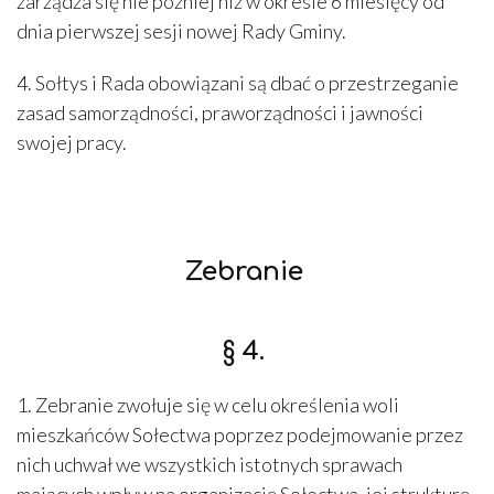
zarządza się nie później niż w okresie 6 miesięcy od
dnia pierwszej sesji nowej Rady Gminy.
4. Sołtys i Rada obowiązani są dbać o przestrzeganie
zasad samorządności, praworządności i jawności
swojej pracy.
Zebranie
§ 4.
1. Zebranie zwołuje się w celu określenia woli
mieszkańców Sołectwa poprzez podejmowanie przez
nich uchwał we wszystkich istotnych sprawach
mających wpływ na organizację Sołectwa, jej strukturę,