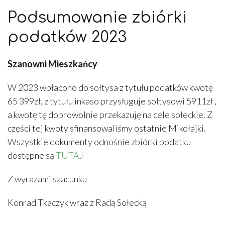
Podsumowanie zbiórki
podatków 2023
Szanowni Mieszkańcy
W 2023 wpłacono do sołtysa z tytułu podatków kwotę
65 399zł, z tytułu inkaso przysługuje sołtysowi 5911zł ,
a kwotę tę dobrowolnie przekazuję na cele sołeckie. Z
części tej kwoty sfinansowaliśmy ostatnie Mikołajki.
Wszystkie dokumenty odnośnie zbiórki podatku
dostępne są
TUTAJ
Z wyrazami szacunku
Konrad Tkaczyk wraz z Radą Sołecką