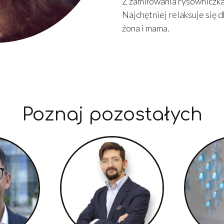
Z zamiłowania rysowniczka
Najchętniej relaksuje się 
żona i mama.
Poznaj pozostałych