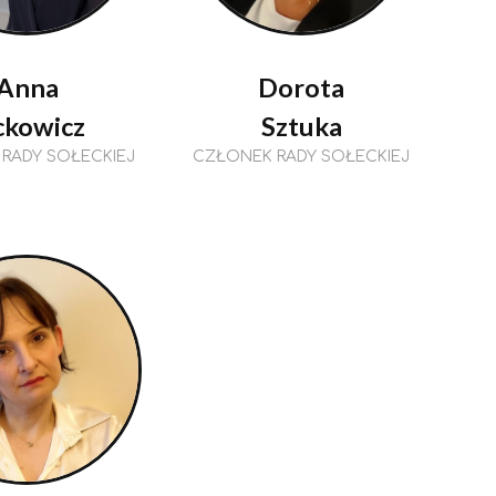
Anna
Dorota
ckowicz
Sztuka
RADY SOŁECKIEJ
CZŁONEK RADY SOŁECKIEJ