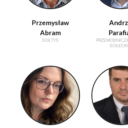
Przemysław
Andrz
Abram
Parafi
SOŁTYS
PRZEWODNICZĄ
SOŁECKI