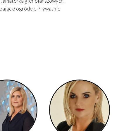
, amatorka gier planszowych.
dbając o ogródek. Prywatnie