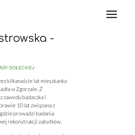
Main
navi
strowska -
ADY SOŁECKIEJ
ez kilkanaście lat mieszkanka
adła w Zgorzale. Z
 z zawodu badaczka i
prawie 10 lat związana z
 gdzie prowadzi badania
ej rekonstrukcji zabytków.