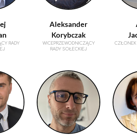
ej
Aleksander
an
Korybczak
Ja
CY RADY
WICEPRZEWODNICZĄCY
CZŁONEK 
EJ
RADY SOŁECKIEJ