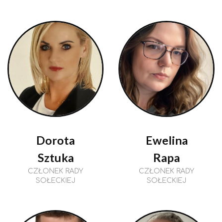
Dorota
Ewelina
Sztuka
Rapa
CZŁONEK RADY
CZŁONEK RADY
SOŁECKIEJ
SOŁECKIEJ